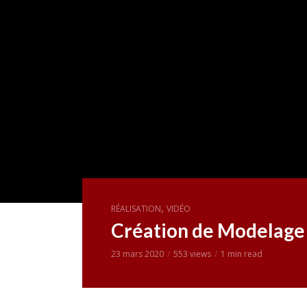
,
RÉALISATION
VIDÉO
Création de Modelage 
23 mars 2020
553 views
1 min read