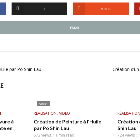
X
REDDIT
EMAIL
Huile par Po Shin Lau
Création d’un
KE
VIDEO
,
N
RÉALISATION
VIDÉO
RÉALISATIO
vure à
Création de Peinture à l’Huile
Création 
nte en
par Po Shin Lau
Shin Lau
573 views
1 min read
724 views