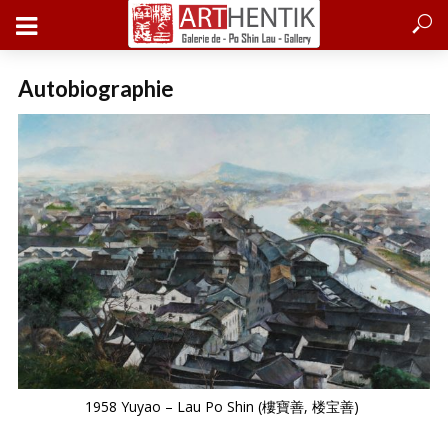
Autobiographie
1958 Yuyao – Lau Po Shin (樓寶善, 楼宝善)